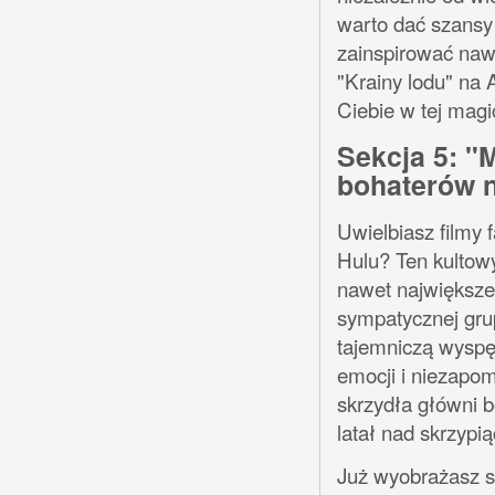
warto dać szansy 
zainspirować naw
"Krainy lodu" na 
Ciebie w tej magic
Sekcja 5: "
bohaterów 
Uwielbiasz filmy 
Hulu? Ten kultowy
nawet największe 
sympatycznej grup
tajemniczą wyspę
emocji i niezapom
skrzydła główni b
latał nad skrzypi
Już wyobrażasz so