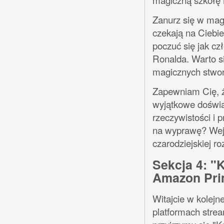
Zanurz się w mag
czekają na Ciebi
poczuć się jak cz
Ronalda. Warto s
magicznych stwor
Zapewniam Cię, ż
wyjątkowe doświa
rzeczywistości i 
na wyprawę? Wejd
czarodziejskiej ro
Sekcja 4: "K
Amazon Pri
Witajcie w kolejn
platformach strea