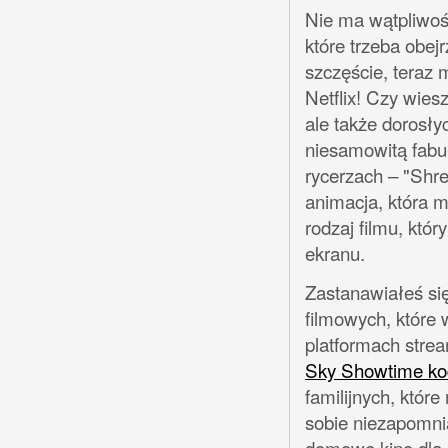
Nie ma wątpliwośc
które trzeba obejr
szczęście, teraz
Netflix! Czy wies
ale także dorosł
niesamowitą fabuł
rycerzach – "Shre
animacja, która 
rodzaj filmu, któ
ekranu.
Zastanawiałeś się
filmowych, które 
platformach stre
Sky Showtime ko
familijnych, któr
sobie niezapomni
domowe kino dla 