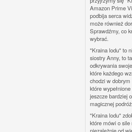
przyjrzymy się "K
Amazon Prime Vid
podbija serca wid
może również doro
Sprawdźmy, co kry
wybrać.
"Kraina lodu" to n
siostry Anny, to t
odkrywania swoje
które każdego wzr
chodzi w dobrym 
które wypełnione 
jeszcze bardziej 
magicznej podró
"Kraina lodu" zd
które mówi o sile 
niezależnie od wi