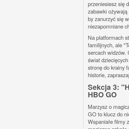
przeniesiesz się 
zabawki ożywają 
by zanurzyć się w
niezapomniane c
Na platformach s
familijnych, ale 
sercach widzów. C
świat dziecięcych
stronę do krainy 
historie, zaprasz
Sekcja 3: "H
HBO GO
Marzysz o magicz
GO to klucz do ni
Wspaniałe filmy z
magiczną szkołę 