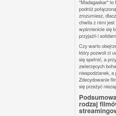
"Madagaskar" to 
podróż połączoną 
zrozumiesz, dlacz
chwila z nimi jest
wyśmienicie się b
przyjaźń i solidar
Czy warto obejrz
który pozwoli ci 
się spełnić, a prz
zwierzęcych bohat
niespodzianek, a 
Zdecydowanie film
się przeżyć niez
Podsumowan
rodzaj film
streamingo