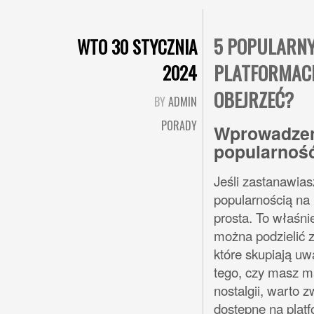
5 POPULARNY
WTO 30 STYCZNIA
PLATFORMAC
2024
OBEJRZEĆ?
BY
ADMIN
PORADY
Wprowadzeni
popularnoś
Jeśli zastanawias
popularnością na
prosta. To właśni
można podzielić z
które skupiają u
tego, czy masz ma
nostalgii, warto 
dostępne na plat