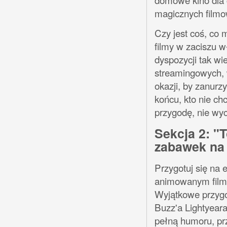
magicznych filmo
Czy jest coś, co 
filmy w zaciszu 
dyspozycji tak wi
streamingowych, w
okazji, by zanurz
końcu, kto nie ch
przygodę, nie w
Sekcja 2: "
zabawek na
Przygotuj się na
animowanym filmi
Wyjątkowe przyg
Buzz'a Lightyeara
pełną humoru, prz