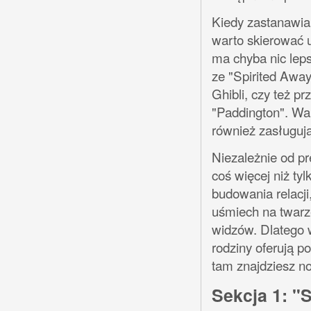
Kiedy zastanawia
warto skierować 
ma chyba nic lep
ze "Spirited Awa
Ghibli, czy też p
"Paddington". Wa
również zasługuj
Niezależnie od pre
coś więcej niż ty
budowania relacji
uśmiech na twarze
widzów. Dlatego w
rodziny oferują p
tam znajdziesz n
Sekcja 1: "S