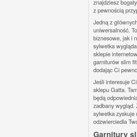
znajdziesz bogaty
z pewnością przy
Jedną z głównych z
uniwersalność. T
biznesowe, jak i 
sylwetka wygląda 
sklepie internet
garniturów slim f
dodając Ci pewnoś
Jeśli interesuje 
sklepu Gatta. Tam 
będą odpowiednią
zadbany wygląd. Z
sylwetka zyskuje n
odzwierciedla Two
Garnitury s