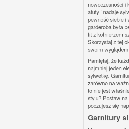
nowoczesności i k
atuty i nadaje sy
pewność siebie i 
garderoba była p
fit z kołnierzem 
Skorzystaj z tej o
swoim wyglądem
Pamiętaj, że każ
najmniej jeden ele
sylwetkę. Garnitu
zarówno na ważne 
to nie jest właśn
stylu? Postaw na 
poczujesz się na
Garnitury s