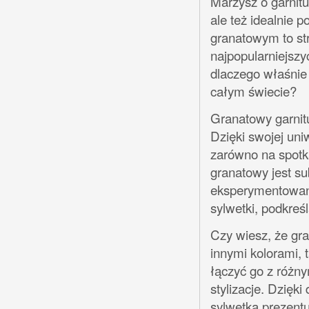
Marzysz o garnitur
ale też idealnie p
granatowym to st
najpopularniejszy
dlaczego właśnie 
całym świecie?
Granatowy garnitur
Dzięki swojej uni
zarówno na spotka
granatowy jest su
eksperymentowani
sylwetki, podkreśl
Czy wiesz, że gra
innymi kolorami, 
łączyć go z różny
stylizacje. Dzięk
sylwetka prezent