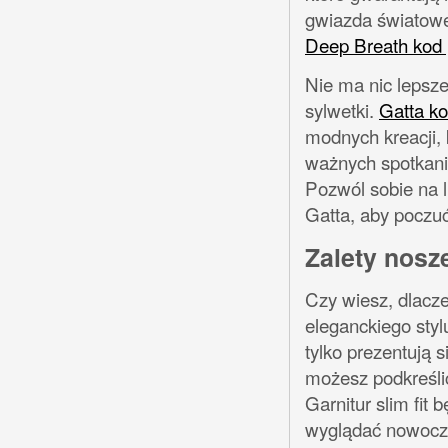
gwiazda światoweg
Deep Breath kod
Nie ma nic lepszeg
sylwetki.
Gatta k
modnych kreacji, 
ważnych spotkania
Pozwól sobie na lu
Gatta, aby poczu
Zalety nosze
Czy wiesz, dlacze
eleganckiego styl
tylko prezentują s
możesz podkreśli
Garnitur slim fit
wyglądać nowocześ