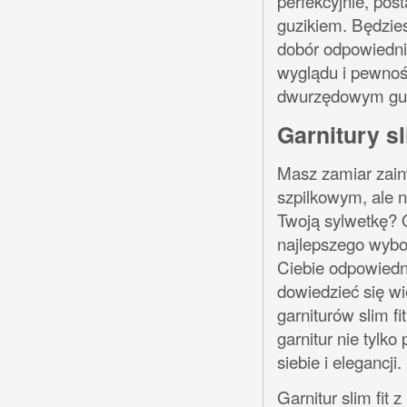
perfekcyjnie, pos
guzikiem. Będzies
dobór odpowiedni
wyglądu i pewności
dwurzędowym guzi
Garnitury s
Masz zamiar zain
szpilkowym, ale n
Twoją sylwetkę? 
najlepszego wybor
Ciebie odpowiedni
dowiedzieć się w
garniturów slim fi
garnitur nie tylk
siebie i elegancj
Garnitur slim fit