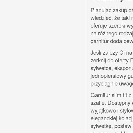
Planując zakup ga
wiedzieć, że taki
oferuje szeroki w
na różnego rodzaj
garnitur doda pewn
Jeśli zależy Ci n
zerknij do oferty 
sylwetce, eksponu
jednopiersiowy gu
przyciągnie uwag
Garnitur slim fit
szafie. Dostępny 
wyjątkowo i styl
eleganckiej kolacj
sylwetkę, postaw