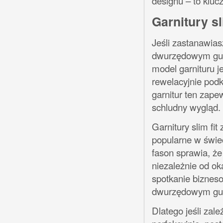
designu – to kluc
Garnitury s
Jeśli zastanawias
dwurzędowym guzi
model garnituru je
rewelacyjnie podk
garnitur ten zap
schludny wygląd.
Garnitury slim f
popularne w świe
fason sprawia, ż
niezależnie od ok
spotkanie biznesow
dwurzędowym guzi
Dlatego jeśli zal