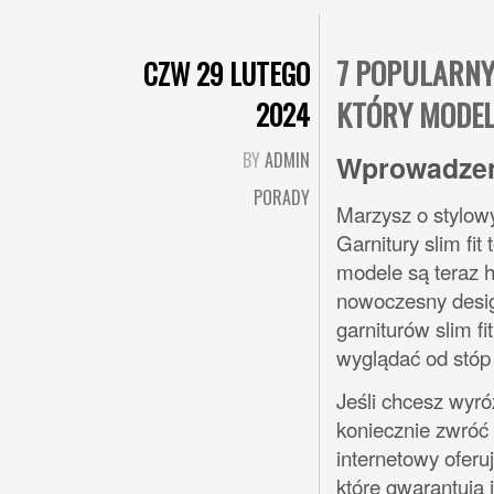
7 POPULARNY
CZW 29 LUTEGO
KTÓRY MODEL
2024
BY
ADMIN
Wprowadzeni
PORADY
Marzysz o stylowy
Garnitury slim fi
modele są teraz h
nowoczesny desi
garniturów slim fi
wyglądać od stóp
Jeśli chcesz wyr
koniecznie zwróć 
internetowy oferu
które gwarantują 