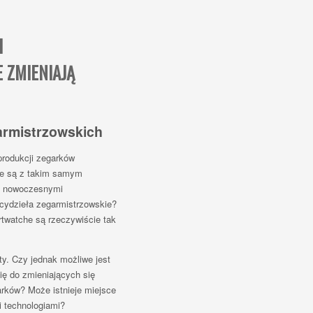
H
 ZMIENIAJĄ
armistrzowskich
produkcji zegarków
ne są z takim samym
 z nowoczesnymi
cydzieła zegarmistrzowskie?
artwatche są rzeczywiście tak
ty. Czy jednak możliwe jest
ię do zmieniających się
arków? Może istnieje miejsce
 technologiami?