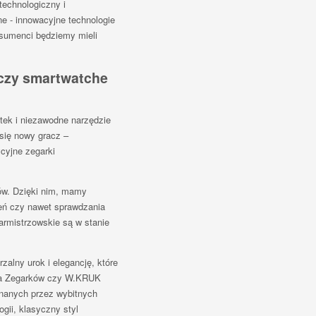
technologiczny i
ne - innowacyjne technologie
nsumenci będziemy mieli
czy smartwatche
tek i niezawodne narzędzie
 się nowy gracz –
cyjne zegarki
ów. Dzięki nim, mamy
ień czy nawet sprawdzania
armistrzowskie są w stanie
zalny urok i elegancję, które
yka Zegarków czy W.KRUK
onanych przez wybitnych
gii, klasyczny styl