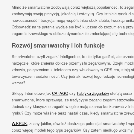
Mimo że smartwatche zdobywają coraz większą popularność, to zegar
zachwycają swoją precyzją, jakością i estetyką. Czy istnieje rynek d
nowoczesność i tradycja mogą współistnieć obok siebie, tworząc unik
Odpowiedź na te pytania wydaje się być kluczem do zrozumienia przy
zegarmistrzowskiego w obliczu dynamicznie zmieniającej się technolog
Rozwój smartwatchy i ich funkcje
Smartwatche, czyli zegarki inteligentne, to nie tylko gadżet, ale prz
narzędzie, które zmienia oblicze przemysłu zegarkowym. Dzięki moż
zdrowia, połączeniom z telefonem czy wbudowanym GPS-em, stają si
towarzyszem codzienności. Czy jednak rozwój tego rodzaju technolog
wzrost?
Sklepy internetowe jak
CAFAGO
czy
Fabryka Zegarków
oferują coraz
smartwatche, które sprawiają, że tradycyjne zegarki zegarmistrzowskie
Jednak czy klasyczne zegarki w ogóle mają szansę konkurować z inte
rynku? Czy może właśnie teraz nastał czas, kiedy smartwatche zrewo
W.KRUK
, znany jubiler, również dostrzega potencjał smartwatchy i wp
coraz więcej modeli tego typu zegarków. Czy zatem niedługo widzimy