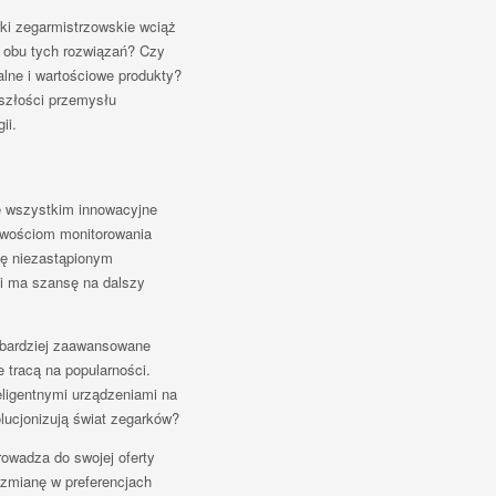
ki zegarmistrzowskie wciąż
la obu tych rozwiązań? Czy
alne i wartościowe produkty?
szłości przemysłu
ii.
ede wszystkim innowacyjne
liwościom monitorowania
ę niezastąpionym
ii ma szansę na dalszy
 bardziej zaawansowane
 tracą na popularności.
ligentnymi urządzeniami na
lucjonizują świat zegarków?
rowadza do swojej oferty
 zmianę w preferencjach