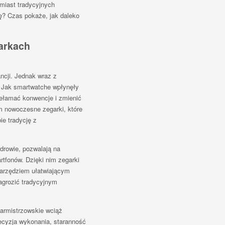
amiast tradycyjnych
ę? Czas pokaże, jak daleko
garkach
ncji. Jednak wraz z
. Jak smartwatche wpłynęły
zełamać konwencje i zmienić
m nowoczesne zegarki, które
ie tradycję z
drowie, pozwalają na
tfonów. Dzięki nim zegarki
narzędziem ułatwiającym
agrozić tradycyjnym
armistrzowskie wciąż
ecyzja wykonania, staranność