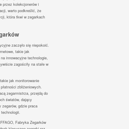
e przez kolekcjonerów i
cji, warto podkreślić, że
cji, która tkwi w zegarkach
egarków
cyjne zaczęło się niepokoić.
rnetowe, takie jak
ą na innowacyjne technologie,
ywiście zagościły na stałe w
takie jak monitorowanie
płatności zbliżeniowych.
acą zegarmistrza, przejdą do
óch światów, dający
y zegarów, gdzie praca
technologii.
CAFFAGO, Fabryka Zegarków
nak klasyczne zegarki raz