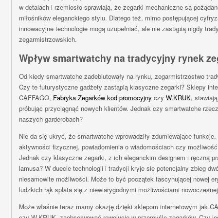
w detalach i rzemiosło sprawiają, że zegarki mechaniczne są pożądan
miłośników eleganckiego stylu. Dlatego też, mimo postępującej cyfryza
innowacyjne technologie mogą uzupełniać, ale nie zastąpią nigdy trady
zegarmistrzowskich.
Wpływ smartwatchy na tradycyjny rynek z
Od kiedy smartwatche zadebiutowały na rynku, zegarmistrzostwo trady
Czy te futurystyczne gadżety zastąpią klasyczne zegarki? Sklepy inte
CAFFAGO,
Fabryka Zegarków kod promocyjny
czy
W.KRUK
, stawiaj
próbując przyciągnąć nowych klientów. Jednak czy smartwatche rzecz
naszych garderobach?
Nie da się ukryć, że smartwatche wprowadziły zdumiewające funkcje, 
aktywności fizycznej, powiadomienia o wiadomościach czy możliwość 
Jednak czy klasyczne zegarki, z ich eleganckim designem i ręczną pr
lamusa? W duecie technologii i tradycji kryje się potencjalny zbieg dw
niesamowite możliwości. Może to być początek fascynującej nowej er
ludzkich rąk splata się z niewiarygodnymi możliwościami nowoczesnej 
Może właśnie teraz mamy okazję dzięki sklepom internetowym jak 
czy W.KRUK, zaobserwować rewolucję w przemyśle zegarków. Czy jed