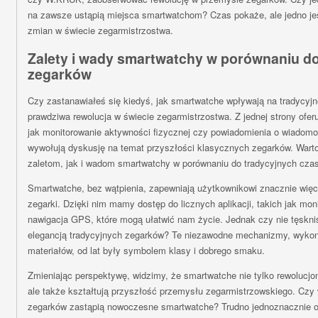
na zawsze ustąpią miejsca smartwatchom? Czas pokaże, ale jedno jes
zmian w świecie zegarmistrzostwa.
Zalety i wady smartwatchy w porównaniu d
zegarków
Czy zastanawiałeś się kiedyś, jak smartwatche wpływają na tradycyj
prawdziwa rewolucja w świecie zegarmistrzostwa. Z jednej strony ofer
jak monitorowanie aktywności fizycznej czy powiadomienia o wiadomoś
wywołują dyskusję na temat przyszłości klasycznych zegarków. Warto
zaletom, jak i wadom smartwatchy w porównaniu do tradycyjnych cza
Smartwatche, bez wątpienia, zapewniają użytkownikowi znacznie więc
zegarki. Dzięki nim mamy dostęp do licznych aplikacji, takich jak mon
nawigacja GPS, które mogą ułatwić nam życie. Jednak czy nie tęskni
elegancją tradycyjnych zegarków? Te niezawodne mechanizmy, wyko
materiałów, od lat były symbolem klasy i dobrego smaku.
Zmieniając perspektywę, widzimy, że smartwatche nie tylko rewolucjo
ale także kształtują przyszłość przemysłu zegarmistrzowskiego. Czy
zegarków zastąpią nowoczesne smartwatche? Trudno jednoznacznie od