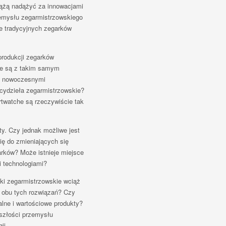
dążą nadążyć za innowacjami
zemysłu zegarmistrzowskiego
e tradycyjnych zegarków
produkcji zegarków
ne są z takim samym
 z nowoczesnymi
cydzieła zegarmistrzowskie?
artwatche są rzeczywiście tak
ty. Czy jednak możliwe jest
ię do zmieniających się
arków? Może istnieje miejsce
 technologiami?
ki zegarmistrzowskie wciąż
la obu tych rozwiązań? Czy
alne i wartościowe produkty?
szłości przemysłu
ii.