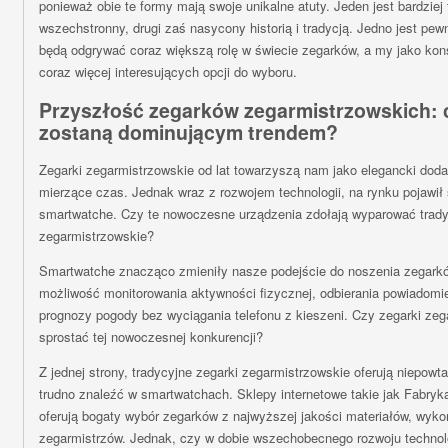
ponieważ obie te formy mają swoje unikalne atuty. Jeden jest bardziej 
wszechstronny, drugi zaś nasycony historią i tradycją. Jedno jest pew
będą odgrywać coraz większą rolę w świecie zegarków, a my jako ko
coraz więcej interesujących opcji do wyboru.
Przyszłość zegarków zegarmistrzowskich: 
zostaną dominującym trendem?
Zegarki zegarmistrzowskie od lat towarzyszą nam jako elegancki doda
mierzące czas. Jednak wraz z rozwojem technologii, na rynku pojawił
smartwatche. Czy te nowoczesne urządzenia zdołają wyparować trady
zegarmistrzowskie?
Smartwatche znacząco zmieniły nasze podejście do noszenia zegark
możliwość monitorowania aktywności fizycznej, odbierania powiadom
prognozy pogody bez wyciągania telefonu z kieszeni. Czy zegarki zeg
sprostać tej nowoczesnej konkurencji?
Z jednej strony, tradycyjne zegarki zegarmistrzowskie oferują niepowtar
trudno znaleźć w smartwatchach. Sklepy internetowe takie jak Fabr
oferują bogaty wybór zegarków z najwyższej jakości materiałów, wyk
zegarmistrzów. Jednak, czy w dobie wszechobecnego rozwoju technolo