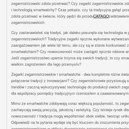
zegarmistrzowski zdoła przetrwać? Czy zegarki zegarmistrzowskie z
i technologią smartwatchy? Czas pokaże, czy ta tradycyjna gałąź pr
zdoła przetrwać w świecie, który pędzi do przodu
CAFAGO
zedstawieni
zegarmistrzowskich
Czy zastanawiałeś się kiedyś, jak daleko posunęła się technologia w 
zegarmistrzowskich? Tradycyjne zegarki ręcznie wykonane wytwarza
zaangażowaniem jak wiele lat temu, ale czy są w stanie konkurować
smartwatchami? Czy nowoczesność może zastąpić ręcznie robione ar
Jeśli zegarmistrzostwo uparcie trzyma się swoich tradycji, to czy sm
wielkim zagrożeniem dla tego przemysłu?
Zegarki zegarmistrzowskie i smartwatche - dwa kompletnie różne świa
połączenie tradycji z innowacjami? Czy zegarmistrzowie przystosują s
trendów i zaczną wykorzystywać technologię do produkcji swoich zeg
dla współpracy pomiędzy tradycyjnym rzemiosłem a zaawansowanymi
Mimo że smartwatche zdobywają coraz większą popularność, to zegar
zachwycają swoją precyzją, jakością i estetyką. Czy istnieje rynek d
nowoczesność i tradycja mogą współistnieć obok siebie, tworząc unik
Odpowiedź na te pytania wydaje się być kluczem do zrozumienia przy
zegarmistrzowskiego w obliczu dynamicznie zmieniającej się technolog