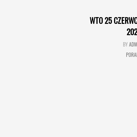
WTO 25 CZERW
20
BY
ADM
PORA