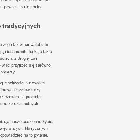
t pewne - to nie koniec
o tradycyjnych
ne zegarki? Smartwatche to
ują niesamowite funkcje takie
ciach, z drugiej zaś
 więc przyjrzeć się zarówno
somierzy.
ej możliwości niż zwykłe
itorowanie zdrowia czy
sz czasem za prostotą i
nane ze szlachetnych
nizują nasze codzienne życie,
 więc starych, klasycznych
powiedzieć na to pytanie,