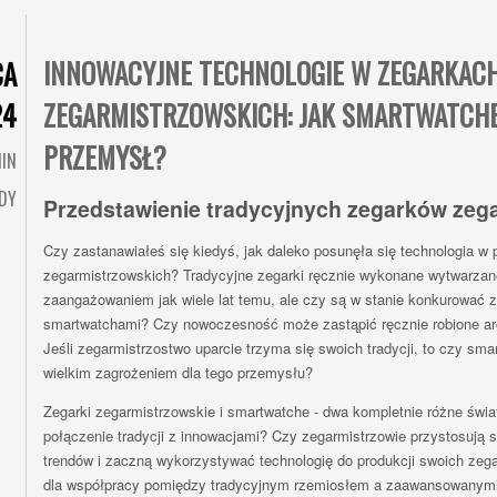
INNOWACYJNE TECHNOLOGIE W ZEGARKAC
CA
24
ZEGARMISTRZOWSKICH: JAK SMARTWATCHE
PRZEMYSŁ?
IN
DY
Przedstawienie tradycyjnych zegarków zeg
Czy zastanawiałeś się kiedyś, jak daleko posunęła się technologia w 
zegarmistrzowskich? Tradycyjne zegarki ręcznie wykonane wytwarza
zaangażowaniem jak wiele lat temu, ale czy są w stanie konkurować
smartwatchami? Czy nowoczesność może zastąpić ręcznie robione ar
Jeśli zegarmistrzostwo uparcie trzyma się swoich tradycji, to czy sm
wielkim zagrożeniem dla tego przemysłu?
Zegarki zegarmistrzowskie i smartwatche - dwa kompletnie różne świa
połączenie tradycji z innowacjami? Czy zegarmistrzowie przystosują s
trendów i zaczną wykorzystywać technologię do produkcji swoich zeg
dla współpracy pomiędzy tradycyjnym rzemiosłem a zaawansowanymi