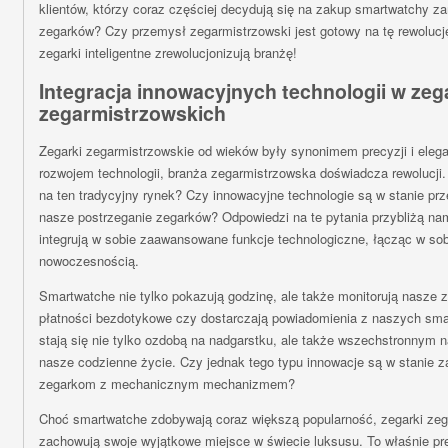
klientów, którzy coraz częściej decydują się na zakup smartwatchy z
zegarków? Czy przemysł zegarmistrzowski jest gotowy na tę rewolucj
zegarki inteligentne zrewolucjonizują branżę!
Integracja innowacyjnych technologii w ze
zegarmistrzowskich
Zegarki zegarmistrzowskie od wieków były synonimem precyzji i elega
rozwojem technologii, branża zegarmistrzowska doświadcza rewolucji
na ten tradycyjny rynek? Czy innowacyjne technologie są w stanie pr
nasze postrzeganie zegarków? Odpowiedzi na te pytania przybliżą na
integrują w sobie zaawansowane funkcje technologiczne, łącząc w sob
nowoczesnością.
Smartwatche nie tylko pokazują godzinę, ale także monitorują nasze z
płatności bezdotykowe czy dostarczają powiadomienia z naszych smar
stają się nie tylko ozdobą na nadgarstku, ale także wszechstronnym 
nasze codzienne życie. Czy jednak tego typu innowacje są w stanie z
zegarkom z mechanicznym mechanizmem?
Choć smartwatche zdobywają coraz większą popularność, zegarki zeg
zachowują swoje wyjątkowe miejsce w świecie luksusu. To właśnie pr