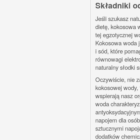
Składniki 
Jeśli szukasz na
dietę, kokosowa 
tej egzotycznej w
Kokosowa woda jes
i sód, które pom
równowagi elektro
naturalny słodki 
Oczywiście, nie 
kokosowej wody, t
wspierają nasz o
woda charakteryz
antyoksydacyjnym 
napojem dla osób
sztucznymi napoj
dodatków chemicz