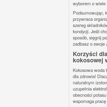
wyborem o wiele 
Podsumowując, ko
przywraca organiz
szereg składnikó
kondycji. Jeśli c
sposób, sięgnij p
zadbasz o swoje 
Korzyści dl
kokosowej 
Kokosowa woda to
dla zdrowia! Dlac
naturalnym izotoni
uzupełnia elektro
obecności potasu
wspomaga pracę 