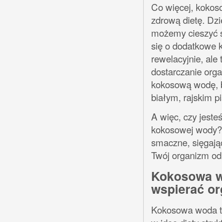
Co więcej, kokoso
zdrową dietę. Dzię
możemy cieszyć si
się o dodatkowe k
rewelacyjnie, ale
dostarczanie orga
kokosową wodę, b
białym, rajskim 
A więc, czy jeste
kokosowej wody? 
smaczne, sięgając
Twój organizm od
Kokosowa wo
wspierać o
Kokosowa woda to