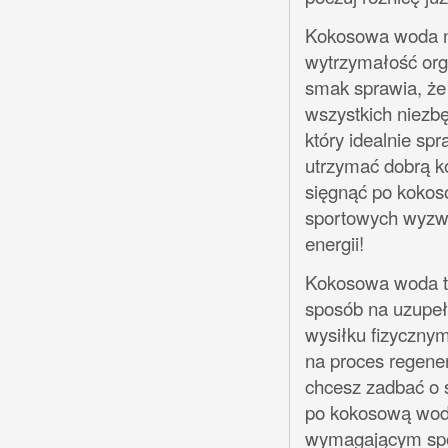
Kokosowa woda ni
wytrzymałość orga
smak sprawia, że 
wszystkich niezb
który idealnie sp
utrzymać dobrą ko
sięgnąć po kokos
sportowych wyzwa
energii!
Kokosowa woda to 
sposób na uzupeł
wysiłku fizyczny
na proces regener
chcesz zadbać o s
po kokosową wodę
wymagającym spor