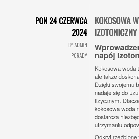
KOKOSOWA W
PON 24 CZERWCA
IZOTONICZNY
2024
BY
ADMIN
Wprowadzen
napój izoto
PORADY
Kokosowa woda to 
ale także doskona
Dzięki swojemu b
nadaje się do uz
fizycznym. Dlacz
kokosowa woda ni
dostarcza niezbę
utrzymaniu odpowi
Odkryj rzeźbione 