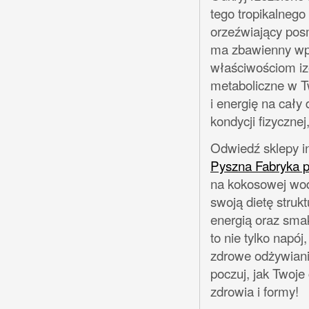
tego tropikalnego
orzeźwiający pos
ma zbawienny wpł
właściwościom iz
metaboliczne w 
i energię na cały
kondycji fizyczne
Odwiedź sklepy i
Pyszna Fabryka 
na kokosowej wod
swoją dietę struk
energią oraz sma
to nie tylko napój,
zdrowe odżywianie
poczuj, jak Twoje
zdrowia i formy!