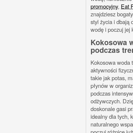
promocyjny
,
Eat F
znajdziesz bogaty
styl życia i dbaj
wodę i poczuj jej 
Kokosowa wo
podczas tr
Kokosowa woda to
aktywności fizyczn
takie jak potas,
płynów w organizm
podczas intensyw
odżywczych. Dzi
doskonale gasi p
idealny dla tych, 
naturalnego wspa
poczuj różnicę już