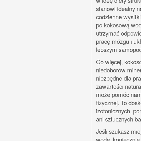
w ideę diety struk
stanowi idealny n
codzienne wysiłki
po kokosową wodę
utrzymać odpowie
pracę mózgu i uk
lepszym samopocz
Co więcej, kokos
niedoborów miner
niezbędne dla pr
zawartości natur
może pomóc nam w
fizycznej. To dos
izotonicznych, p
ani sztucznych b
Jeśli szukasz mie
wodę, koniecznie 