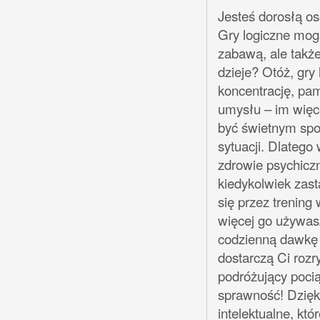
Jesteś dorosłą o
Gry logiczne mog
zabawą, ale także
dzieje? Otóż, gry
koncentrację, pami
umysłu – im więce
być świetnym spo
sytuacji. Dlatego
zdrowie psychicz
kiedykolwiek zas
się przez trening
więcej go używasz
codzienną dawkę ć
dostarczą Ci rozr
podróżujący pocią
sprawność! Dzię
intelektualne, kt