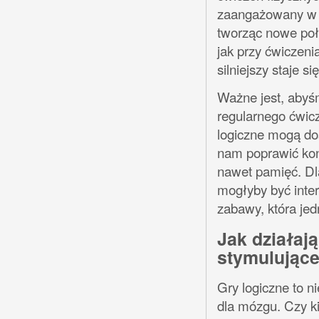
zaangażowany w r
tworząc nowe poł
jak przy ćwiczeni
silniejszy staje si
Ważne jest, abyś
regularnego ćwicz
logiczne mogą do
nam poprawić kon
nawet pamięć. Dla
mogłyby być inter
zabawy, która jed
Jak działaj
stymulujące
Gry logiczne to n
dla mózgu. Czy ki