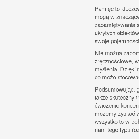
Pamięć to kluczo
mogą w znaczący 
zapamiętywania 
ukrytych obiektów
swoje pojemności
Nie można zapomin
zręcznościowe, wy
myślenia. Dzięki 
co może stosować
Podsumowując, gry
także skuteczny 
ćwiczenie koncentr
możemy zyskać wi
wszystko to w poł
nam tego typu roz