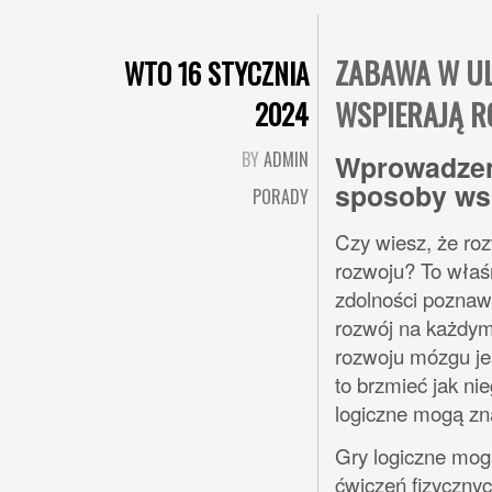
ZABAWA W UL
WTO 16 STYCZNIA
WSPIERAJĄ R
2024
BY
ADMIN
Wprowadzen
sposoby wsp
PORADY
Czy wiesz, że roz
rozwoju? To właśn
zdolności poznawc
rozwój na każdym
rozwoju mózgu jes
to brzmieć jak ni
logiczne mogą zn
Gry logiczne mog
ćwiczeń fizycznyc