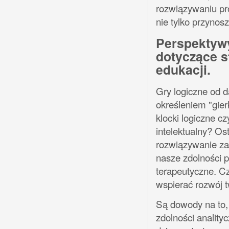
rozwiązywaniu pro
nie tylko przynos
Perspektywy
dotyczące st
edukacji.
Gry logiczne od 
określeniem "gier
klocki logiczne c
intelektualny? Os
rozwiązywanie za
nasze zdolności 
terapeutyczne. Cz
wspierać rozwój 
Są dowody na to,
zdolności analityc