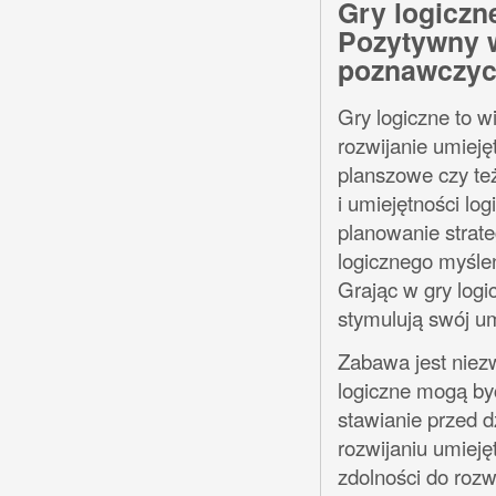
Gry logiczne
Pozytywny w
poznawczyc
Gry logiczne to w
rozwijanie umieję
planszowe czy te
i umiejętności l
planowanie strateg
logicznego myślen
Grając w gry logic
stymulują swój um
Zabawa jest niezw
logiczne mogą być
stawianie przed 
rozwijaniu umieję
zdolności do rozw