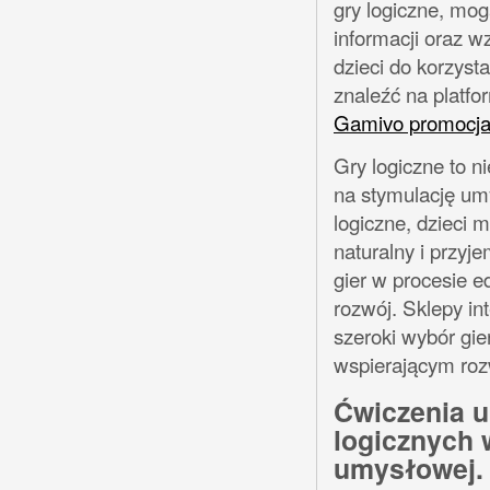
gry logiczne, mog
informacji oraz 
dzieci do korzyst
znaleźć na platfo
Gamivo promocj
Gry logiczne to n
na stymulację umy
logiczne, dzieci
naturalny i przyj
gier w procesie ed
rozwój. Sklepy in
szeroki wybór gi
wspierającym rozw
Ćwiczenia u
logicznych 
umysłowej.