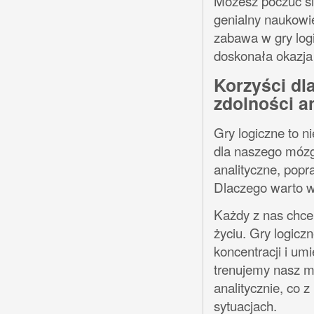
Możesz poczuć się
genialny naukowi
zabawa w gry logi
doskonała okazja 
Korzyści dl
zdolności an
Gry logiczne to n
dla naszego mózgu
analityczne, popr
Dlaczego warto w
Każdy z nas chce
życiu. Gry logic
koncentracji i um
trenujemy nasz m
analitycznie, co 
sytuacjach.