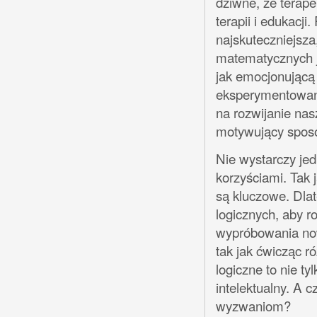
dziwne, że terape
terapii i edukacj
najskuteczniejsz
matematycznych j
jak emocjonującą
eksperymentowani
na rozwijanie nas
motywujący spos
Nie wystarczy jed
korzyściami. Tak 
są kluczowe. Dla
logicznych, aby 
wypróbowania no
tak jak ćwicząc r
logiczne to nie t
intelektualny. A 
wyzwaniom?