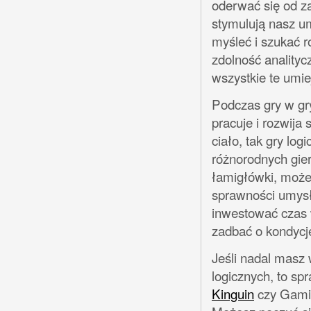
oderwać się od za
stymulują nasz um
myśleć i szukać 
zdolność anality
wszystkie te umie
Podczas gry w gry
pracuje i rozwija 
ciało, tak gry lo
różnorodnych gier
łamigłówki, może
sprawności umysł
inwestować czas 
zadbać o kondyc
Jeśli nadal masz 
logicznych, to sp
Kinguin
czy Gamiv